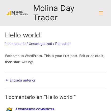
Ir
Navegación
Main
Molina Day
al
de
Men
Trader
contenido
entradas
Hello world!
1 comentario
/
Uncategorized
/ Por
admin
Welcome to WordPress. This is your first post. Edit or delete it,
then start writing!
←
Entrada anterior
1 comentario en “Hello world!”
A WORDPRESS COMMENTER