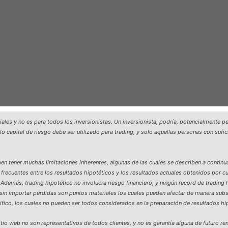
ales y no es para todos los inversionistas. Un inversionista, podría, potencialmente pe
olo capital de riesgo debe ser utilizado para trading, y solo aquellas personas con suf
n tener muchas limitaciones inherentes, algunas de las cuales se describen a continu
frecuentes entre los resultados hipotéticos y los resultados actuales obtenidos por c
Además, trading hipotético no involucra riesgo financiero, y ningún record de trading 
r sin importar pérdidas son puntos materiales los cuales pueden afectar de manera subs
fico, los cuales no pueden ser todos considerados en la preparación de resultados hip
tio web no son representativos de todos clientes, y no es garantía alguna de futuro re