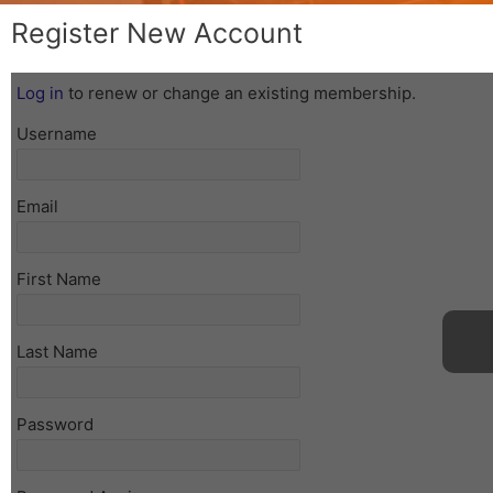
Register New Account
Log in
to renew or change an existing membership.
Username
Email
First Name
Last Name
Password