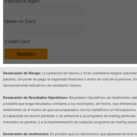
Password Again
Name on Card
Credit Card
Declaración de Riesgo:
La operación de futuros y forex sobrelleva riesgos substanci
perdido, sin poner en juego la seguridad financiera o estilo de vida de la persona. S
necesariamente indicativos de resultados futuros.
Declaración de Resultados Hipotéticos:
Resultados hipotéticos de rendimiento debe
probable que tenga resultados similares a los mostrados; de hecho, hay diferencias 
rendimiento es el hecho de que son preparados con los beneficios en retrospectiva. 
la capacidad de resistir pérdidas o de adherirse a un programa de trading particula
mercados en general, o a la implementación de cualquier programa de trading especi
Declaración de testimonios:
Es posible que los testimonios que aparecen en este si